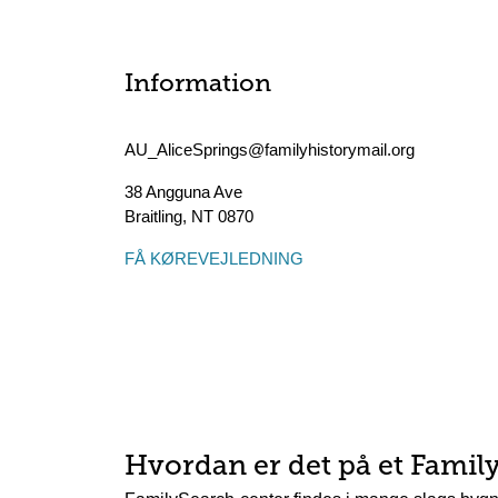
Information
AU_AliceSprings@familyhistorymail.org
38 Angguna Ave
Braitling
,
NT
0870
FÅ KØREVEJLEDNING
Hvordan er det på et Famil