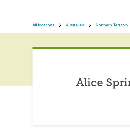
All locations
Australien
Northern Territory
Alice Spr