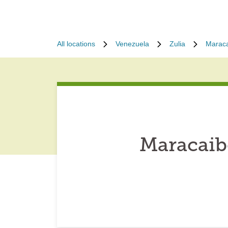
All locations
Venezuela
Zulia
Marac
Maracaib