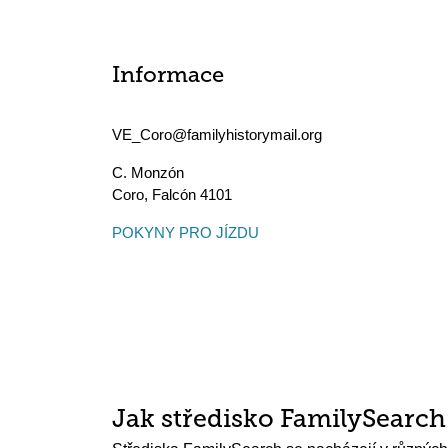
Informace
VE_Coro@familyhistorymail.org
C. Monzón
Coro
,
Falcón
4101
POKYNY PRO JÍZDU
Jak středisko FamilySearc