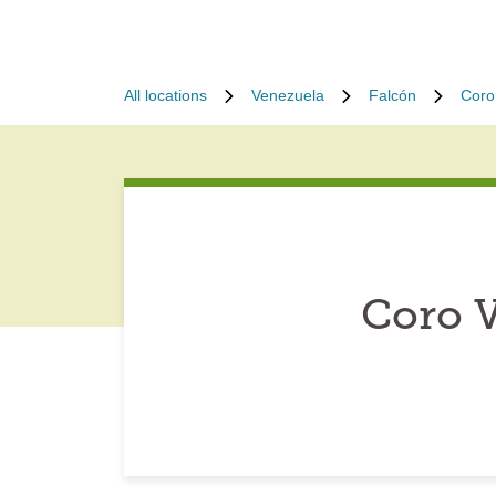
All locations
Venezuela
Falcón
Coro
Coro 