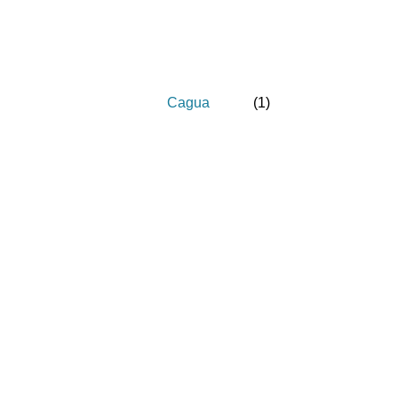
Cagua
(
1
)