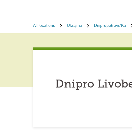
All locations
Ukrajina
Dnipropetrovs'Ka
Dnipro Livob