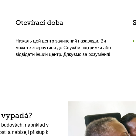
Otevírací doba
Нажаль цей центр зачинений назавжди. Ви
можете звернутися до Служби підтримки або
відвідати інший центр. Дякуємо за розуміння!
h vypadá?
 budovách, například v
ti a nabízejí přístup k