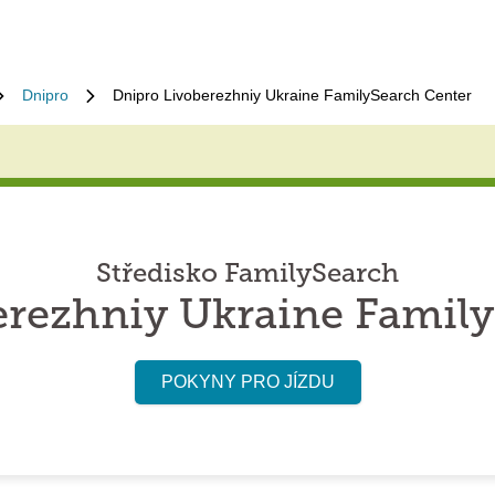
Dnipro
Dnipro Livoberezhniy Ukraine FamilySearch Center
Středisko FamilySearch
erezhniy Ukraine Family
POKYNY PRO JÍZDU