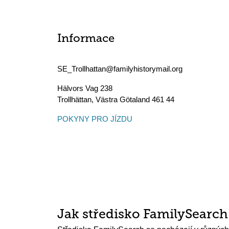
Informace
SE_Trollhattan@familyhistorymail.org
Hälvors Vag 238
Trollhättan
,
Västra Götaland
461 44
POKYNY PRO JÍZDU
Jak středisko FamilySearc