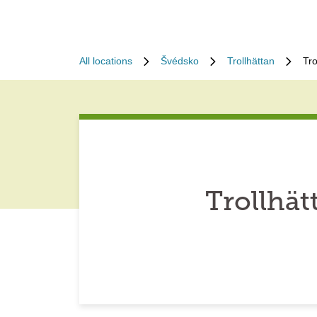
All locations
Švédsko
Trollhättan
Tr
Trollhä