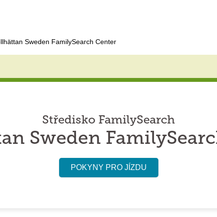
ollhättan Sweden FamilySearch Center
Středisko FamilySearch
ttan Sweden FamilySearc
POKYNY PRO JÍZDU