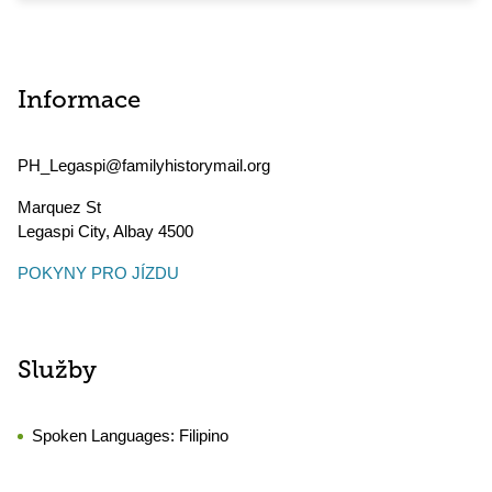
Informace
PH_Legaspi@familyhistorymail.org
Marquez St
Legaspi City
,
Albay
4500
POKYNY PRO JÍZDU
Služby
Spoken Languages:
Filipino