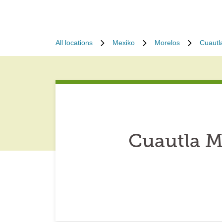
All locations
Mexiko
Morelos
Cuautl
Cuautla M