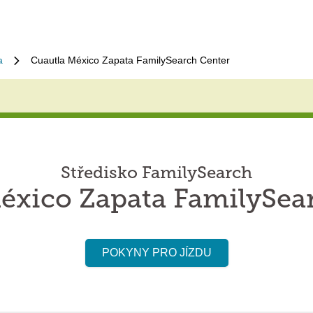
a
Cuautla México Zapata FamilySearch Center
Středisko FamilySearch
éxico Zapata FamilySea
POKYNY PRO JÍZDU