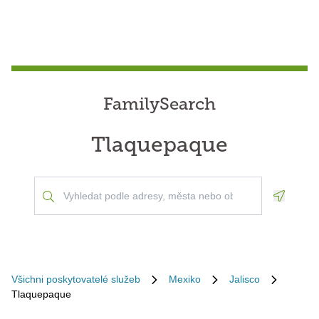
FamilySearch
Tlaquepaque
Geoloca
Všichni poskytovatelé služeb
Mexiko
Jalisco
Tlaquepaque