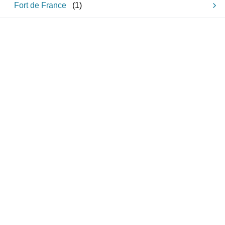
Fort de France
(
1
)