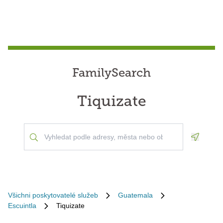
FamilySearch
Tiquizate
Geoloca
Všichni poskytovatelé služeb
Guatemala
Escuintla
Tiquizate