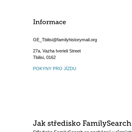
Informace
GE_Tbilisi@familyhistorymail.org
27a, Vazha Iverieli Street
Tbilisi
,
0162
POKYNY PRO JÍZDU
Jak středisko FamilySearc