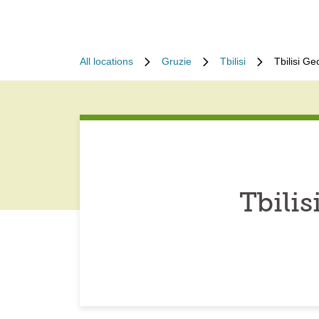
All locations
Gruzie
Tbilisi
Tbilisi G
Tbili