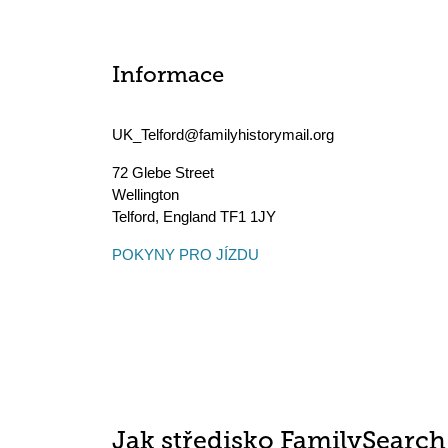
Informace
UK_Telford@familyhistorymail.org
72 Glebe Street
Wellington
Telford
,
England
TF1 1JY
POKYNY PRO JÍZDU
Jak středisko FamilySearc