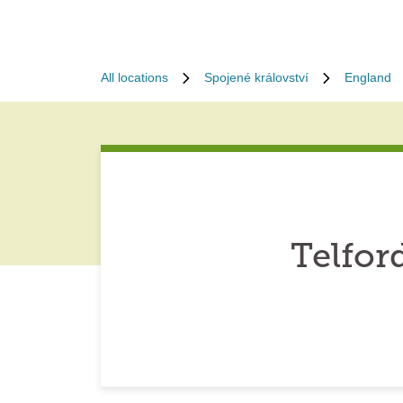
All locations
Spojené království
England
Telfor