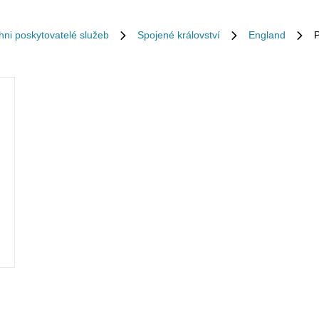
hni poskytovatelé služeb
Spojené království
England
P