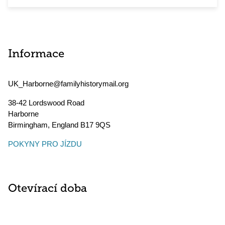
Informace
UK_Harborne@familyhistorymail.org
38-42 Lordswood Road
Harborne
Birmingham
,
England
B17 9QS
POKYNY PRO JÍZDU
Otevírací doba