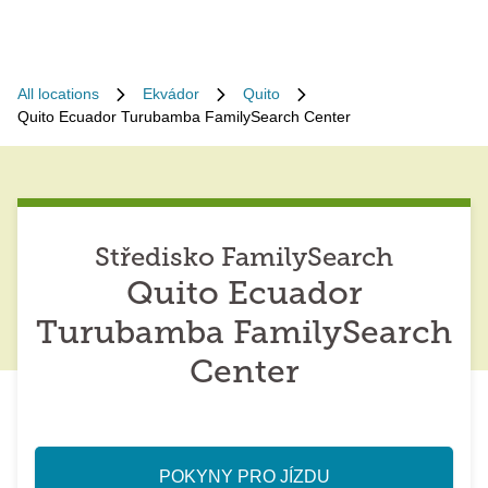
All locations
Ekvádor
Quito
Quito Ecuador Turubamba FamilySearch Center
Středisko FamilySearch
Quito Ecuador
Turubamba FamilySearch
Center
POKYNY PRO JÍZDU