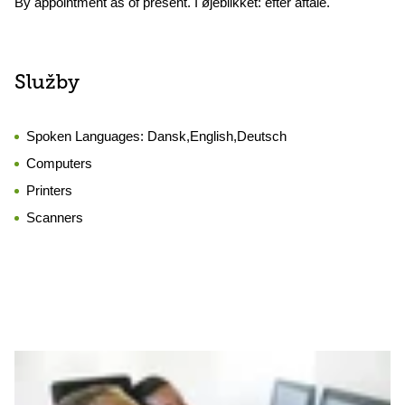
By appointment as of present. I øjeblikket: efter aftale.
Služby
Spoken Languages:
Dansk,English,Deutsch
Computers
Printers
Scanners