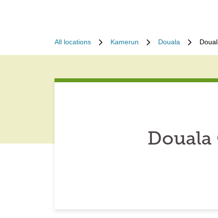
All locations
Kamerun
Douala
Doual
Douala