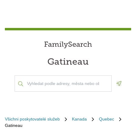
FamilySearch
Gatineau
Geoloca
Všichni poskytovatelé služeb
Kanada
Quebec
Gatineau