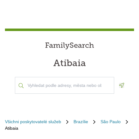
FamilySearch
Atibaia
Geoloca
Všichni poskytovatelé služeb
Brazílie
São Paulo
Atibaia