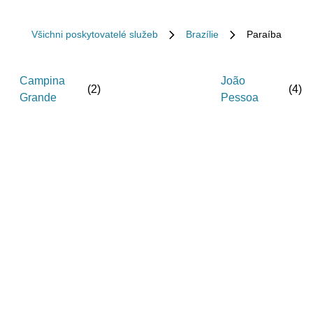
Všichni poskytovatelé služeb
Brazílie
Paraíba
Campina
João
(
2
)
(
4
)
Grande
Pessoa