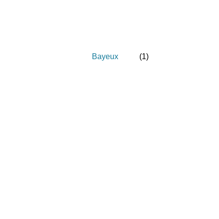
Bayeux
(
1
)