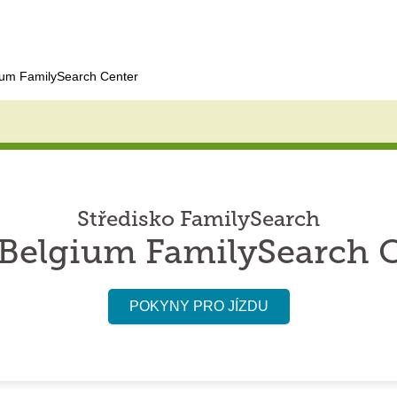
ium FamilySearch Center
Středisko FamilySearch
Belgium FamilySearch 
POKYNY PRO JÍZDU