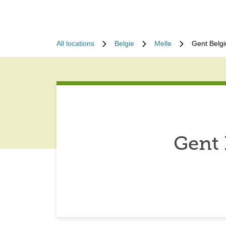
All locations
Belgie
Melle
Gent Belg
Gent 