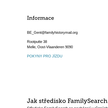
Informace
BE_Gent@familyhistorymail.org
Rootputte 38
Melle
,
Oost-Vlaanderen
9090
POKYNY PRO JÍZDU
Jak středisko FamilySearc