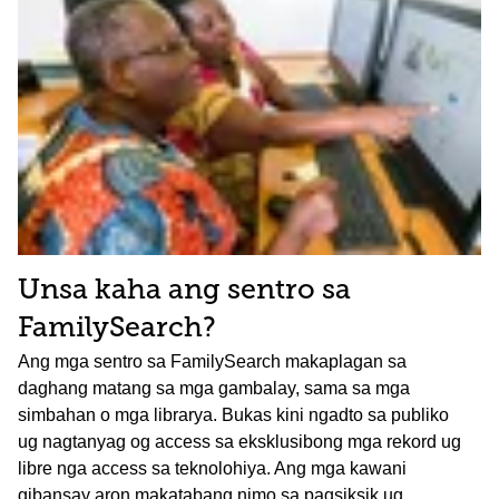
Unsa kaha ang sentro sa
FamilySearch?
Ang mga sentro sa FamilySearch makaplagan sa
daghang matang sa mga gambalay, sama sa mga
simbahan o mga librarya. Bukas kini ngadto sa publiko
ug nagtanyag og access sa eksklusibong mga rekord ug
libre nga access sa teknolohiya. Ang mga kawani
gibansay aron makatabang nimo sa pagsiksik ug