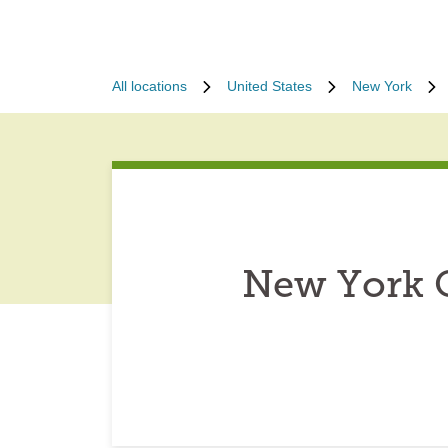
All locations
United States
New York
New York C