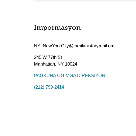
Impormasyon
NY_NewYorkCity@familyhistorymail.org
245 W 77th St
Manhattan
,
NY
10024
PAGKUHA OG MGA DIREKSIYON
(212) 799-2414