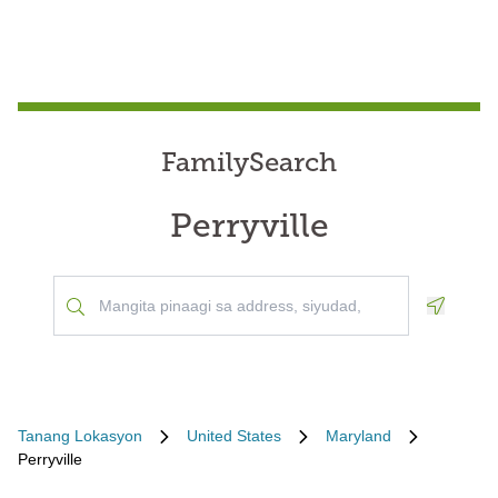
FamilySearch
Perryville
Geoloca
Tanang Lokasyon
United States
Maryland
Perryville