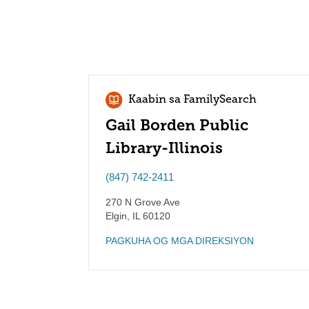
Kaabin sa FamilySearch
Gail Borden Public
Library-Illinois
(847) 742-2411
270 N Grove Ave
Elgin
,
IL
60120
PAGKUHA OG MGA DIREKSIYON