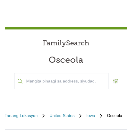
FamilySearch
Osceola
Geoloca
Tanang Lokasyon
United States
Iowa
Osceola