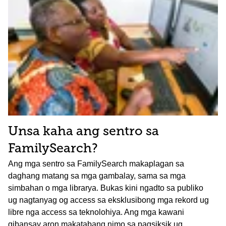
Unsa kaha ang sentro sa
FamilySearch?
Ang mga sentro sa FamilySearch makaplagan sa
daghang matang sa mga gambalay, sama sa mga
simbahan o mga librarya. Bukas kini ngadto sa publiko
ug nagtanyag og access sa eksklusibong mga rekord ug
libre nga access sa teknolohiya. Ang mga kawani
gibansay aron makatabang nimo sa pagsiksik ug