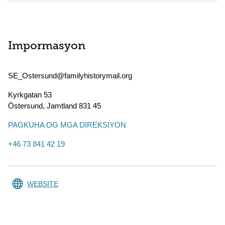
Impormasyon
SE_Ostersund@familyhistorymail.org
Kyrkgatan 53
Östersund
,
Jamtland
831 45
PAGKUHA OG MGA DIREKSIYON
+46 73 841 42 19
WEBSITE