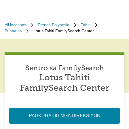
All locations
French Polynesia
Tahiti
Punaauia
Lotus Tahiti FamilySearch Center
Sentro sa FamilySearch
Lotus Tahiti
FamilySearch Center
PAGKUHA OG MGA DIREKSIYON