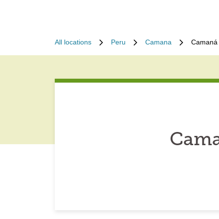
All locations
Peru
Camana
Camaná 
Cama