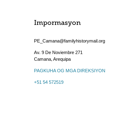
Impormasyon
PE_Camana@familyhistorymail.org
Av. 9 De Noviembre 271
Camana
,
Arequipa
PAGKUHA OG MGA DIREKSIYON
+51 54 572519