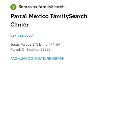
Sentro sa FamilySearch
Parral Mexico FamilySearch
Center
627 522 0850
Jesus Valdez S/N Entre 4ª Y 5ª
Parral
,
Chihuahua
33860
PAGKUHA OG MGA DIREKSIYON