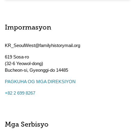
Impormasyon
KR_SeoulWest@familyhistorymail.org
619 Sosa-ro
(32-6 Yeowol-dong)
Bucheon-si
,
Gyeonggi-do
14485
PAGKUHA OG MGA DIREKSIYON
+82 2 699 8267
Mga Serbisyo