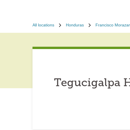
All locations
Honduras
Francisco Moraza
Tegucigalpa 