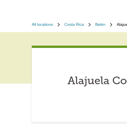
All locations
Costa Rica
Belén
Alaju
Alajuela C