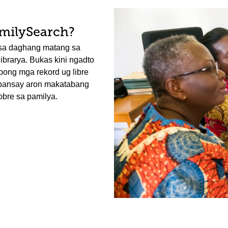
amilySearch?
sa daghang matang sa
brarya. Bukas kini ngadto
bong mga rekord ug libre
ibansay aron makatabang
bre sa pamilya.