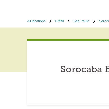
All locations
Brazil
São Paulo
Soroc
Sorocaba B