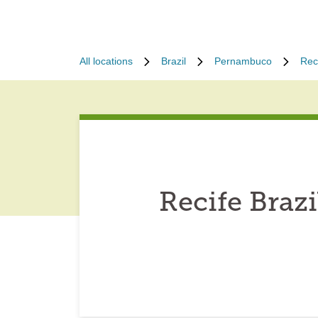
All locations
Brazil
Pernambuco
Rec
Recife Braz