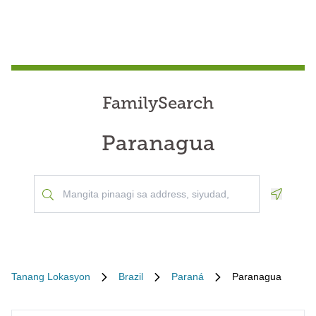
FamilySearch
Paranagua
Geoloca
Tanang Lokasyon
Brazil
Paraná
Paranagua