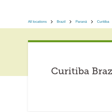
All locations
Brazil
Paraná
Curitiba
Curitiba Bra