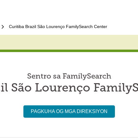
Curitiba Brazil São Lourenço FamilySearch Center
Sentro sa FamilySearch
zil São Lourenço Family
PAGKUHA OG MGA DIREKSIYON