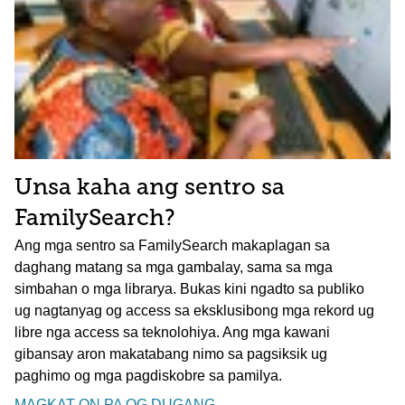
Unsa kaha ang sentro sa
FamilySearch?
Ang mga sentro sa FamilySearch makaplagan sa
daghang matang sa mga gambalay, sama sa mga
simbahan o mga librarya. Bukas kini ngadto sa publiko
ug nagtanyag og access sa eksklusibong mga rekord ug
libre nga access sa teknolohiya. Ang mga kawani
gibansay aron makatabang nimo sa pagsiksik ug
paghimo og mga pagdiskobre sa pamilya.
MAGKAT-ON PA OG DUGANG