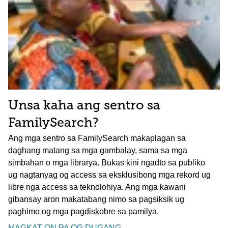
Unsa kaha ang sentro sa
FamilySearch?
Ang mga sentro sa FamilySearch makaplagan sa
daghang matang sa mga gambalay, sama sa mga
simbahan o mga librarya. Bukas kini ngadto sa publiko
ug nagtanyag og access sa eksklusibong mga rekord ug
libre nga access sa teknolohiya. Ang mga kawani
gibansay aron makatabang nimo sa pagsiksik ug
paghimo og mga pagdiskobre sa pamilya.
MAGKAT-ON PA OG DUGANG