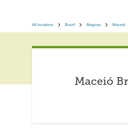
All locations
Brazil
Alagoas
Maceió
Maceió Br