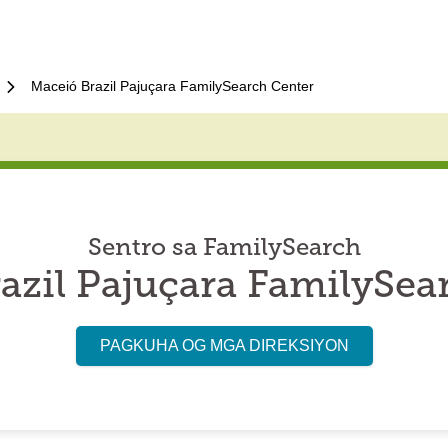
Maceió Brazil Pajuçara FamilySearch Center
Sentro sa FamilySearch
azil Pajuçara FamilySea
PAGKUHA OG MGA DIREKSIYON