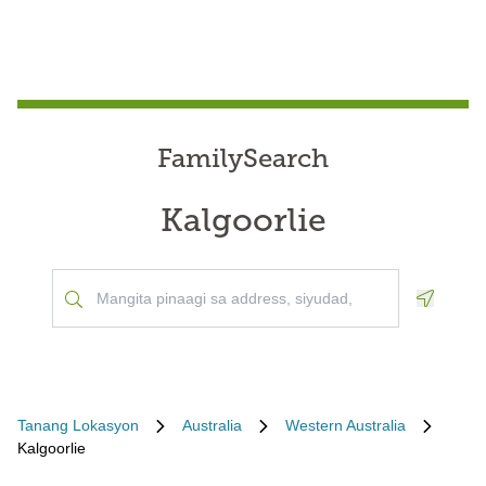
FamilySearch
Kalgoorlie
Geoloca
Tanang Lokasyon
Australia
Western Australia
Kalgoorlie