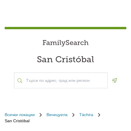
FamilySearch
San Cristóbal
Geoloca
Всички локации
Венецуела
Táchira
San Cristóbal