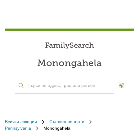
FamilySearch
Monongahela
Geoloca
Всички локации
Съединени щати
Pennsylvania
Monongahela