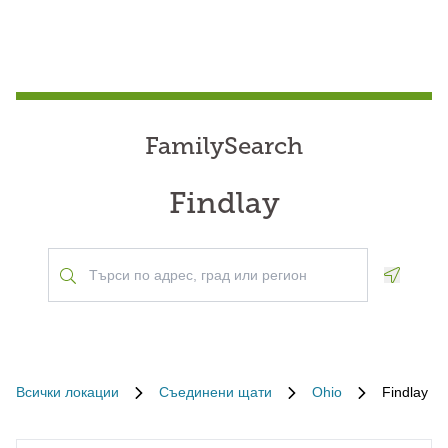
FamilySearch
Findlay
Geoloca
Всички локации
Съединени щати
Ohio
Findlay