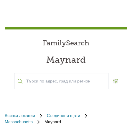
FamilySearch
Maynard
Geoloca
Всички локации
Съединени щати
Massachusetts
Maynard