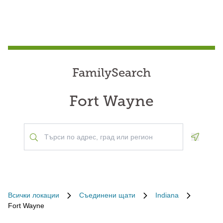
FamilySearch
Fort Wayne
Geoloca
Всички локации
Съединени щати
Indiana
Fort Wayne