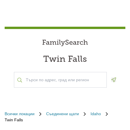
FamilySearch
Twin Falls
Geoloca
Всички локации
Съединени щати
Idaho
Twin Falls